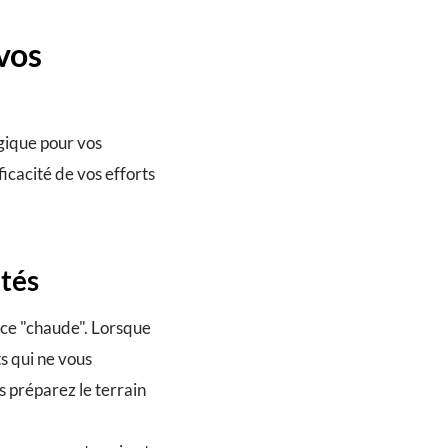
vos
gique pour vos
icacité de vos efforts
ités
nce "chaude". Lorsque
s qui ne vous
 préparez le terrain