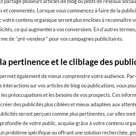
 partagé plusieurs articles de blog ou posts de réseaux socia
s et commentés. Lorsque vous commencez à faire de la publici
c votre contenu organique seront plus enclines à reconnaître 
licités, ce qui augmentera vos conversions. En d’autres terme
rme de "pré-vendeur" pour vos campagnes publicitaires.
la pertinence et le cliblage des publi
 permet également de mieux comprendre votre audience. Par 
 interactions sur vos articles de blog ou publications, vous pou
 les préoccupations et les besoins de vos prospects. Ces infor
créer des publicités plus ciblées et mieux adaptées aux attent
ublicités seront perçues comme plus pertinentes, car elles sont
rofondie de votre public, acquise grâce à votre contenu orga
un problème spécifique ou offrant une solution recherchée, gén