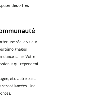
roposer des offres
e communauté
orter une réelle valeur
 des témoignages
pendance saine. Votre
contenus qui répondent
gée, et d’autre part,
s seront lancées. Une
nonces.