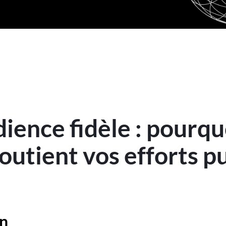
dience fidèle : pourqu
utient vos efforts pu
on