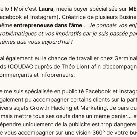
ello ! Moi c'est
Laura
, media buyer spécialisée sur
ME
acebook et Instagram). Créatrice de plusieurs Business
même
entrepreneuse dans l’âme
…
Je connais vos enj
roblématiques et vos impératifs car je suis passée par l
êmes que vous aujourd’hui !
’ai également eu la chance de travailler chez Germina
ds (COUDAC auprès de Théo Lion) afin d’accompagner
ommerçants et infopreneurs.
e me suis spécialisée en publicité Facebook et Instag
galement pu accompagner certains clients sur la part
ivers sujets Growth Hacking et Marketing. Je pars du p
amais mettre tous ses oeufs dans un même panier… et
épendre uniquement de la publicité est trop dangereu
e vous accompagner sur une vision 360° de votre bu