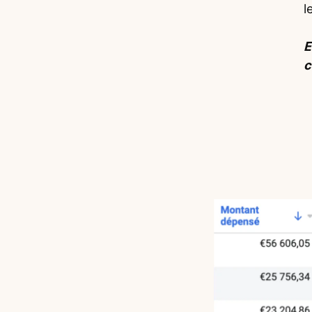
l
E
c