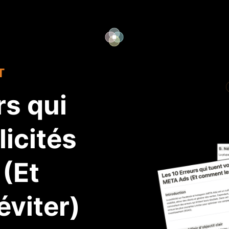
T
rs qui
licités
(Et
viter)