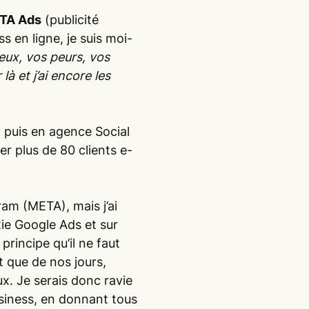
TA Ads
(publicité
 en ligne, je suis moi-
eux, vos peurs, vos
à et j’ai encore les
l puis en agence Social
 plus de 80 clients e-
ram (META), mais j’ai
ie Google Ads et sur
rincipe qu’il ne faut
 que de nos jours,
x. Je serais donc ravie
siness, en donnant tous