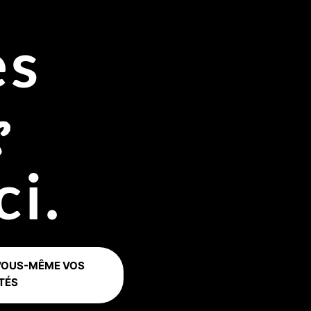
ès
s
i.
 VOUS-MÊME VOS
TÉS