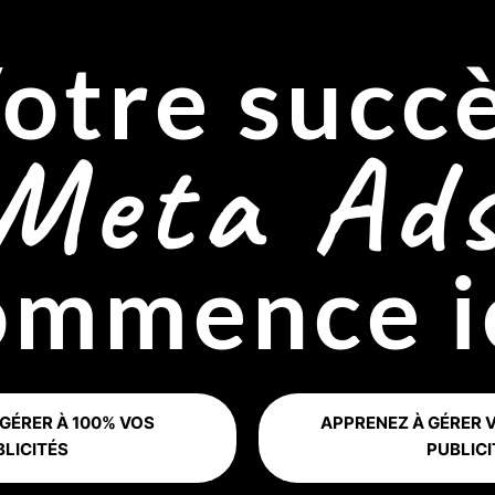
otre succ
Meta Ad
ommence ic
 GÉRER À 100% VOS
APPRENEZ À GÉRER
BLICITÉS
PUBLICI