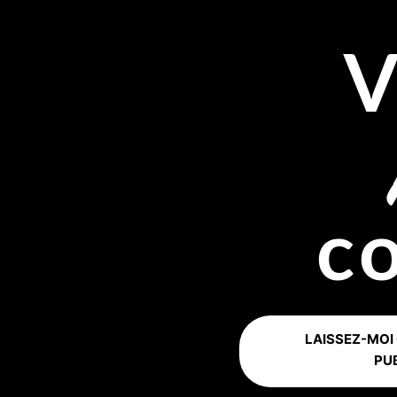
V
c
LAISSEZ-MOI
PU